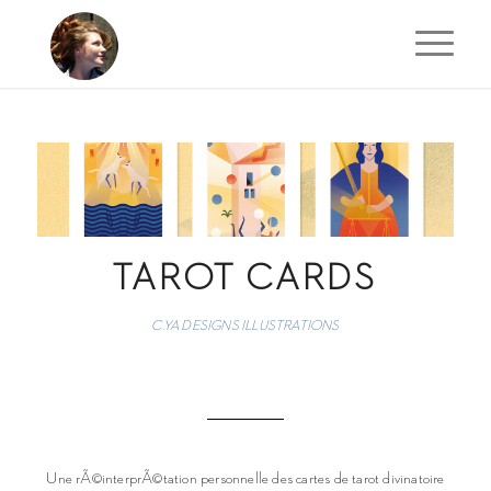
TAROT CARDS
C.YA DESIGNS ILLUSTRATIONS
Une rÃ©interprÃ©tation personnelle des cartes de tarot divinatoire