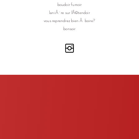
boudoir fumoir
laniÃ¨re sur l’Ã©tendoir
vous reprendrez bien Ã boire?
bonsoir